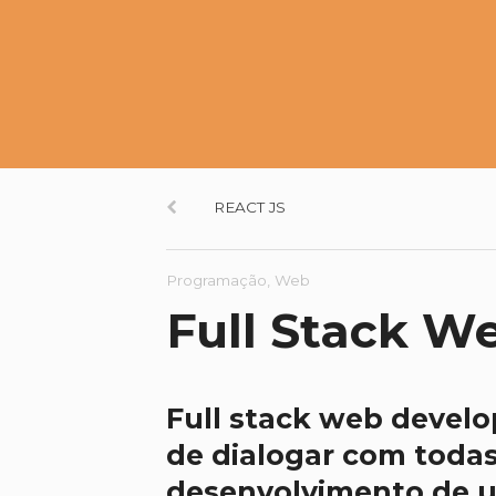
Navegação
REACT JS
de
Programação, Web
artigos
Full Stack W
Full stack web devel
de dialogar com todas
desenvolvimento de u