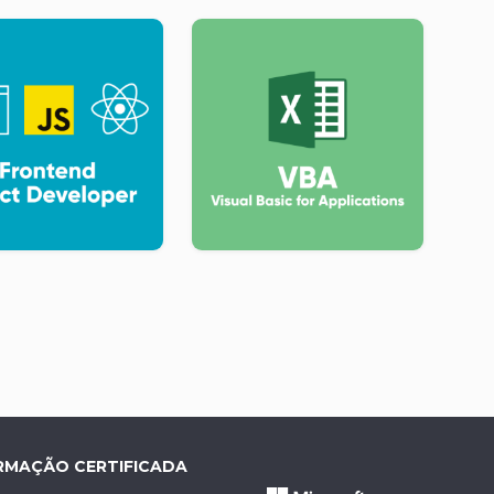
L, CSS, JavaScript, PHP)
idades
 Web
lto; etc...)
nadas
RMAÇÃO CERTIFICADA
 Web