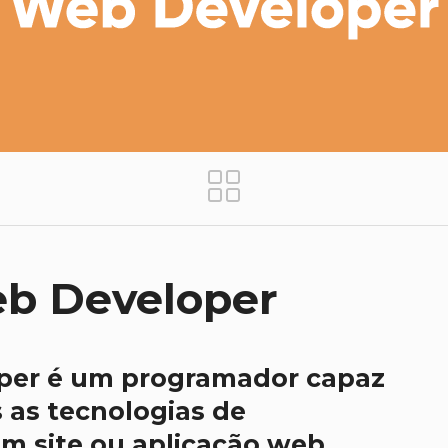
eb Developer
oper é um programador capaz
 as tecnologias de
m site ou aplicação web