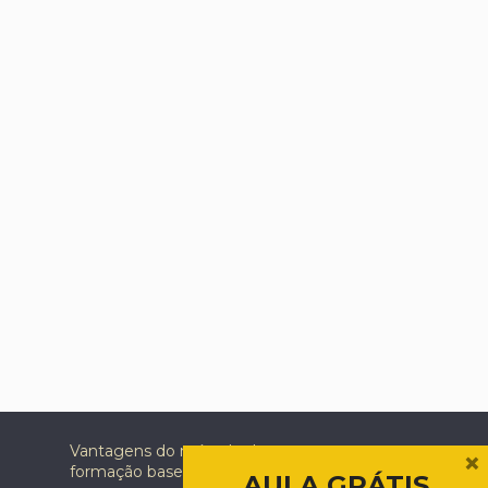
Vantagens do método de
×
formação baseado em tutoria
AULA GRÁTIS