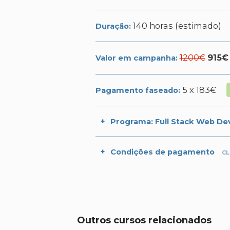
140 horas (estimado)
Duração:
1200€
915
Valor em campanha:
5 x 183€
Pagamento faseado:
Programa: Full Stack Web De
Condições de pagamento
CL
Apresentação e evolução d
Evolução das Tecnologias W
Páginas estáticas versus pág
Conceito de servidor Web
Apresentação das tecnologias
Outros cursos relacionados
Critérios de escolha das tecn