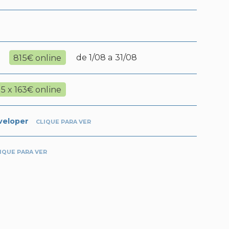
€
815€ online
de 1/08 a 31/08
5 x 163€ online
veloper
CLIQUE PARA VER
IQUE PARA VER
a Web
eb
inas dinâmicas
 atuais
ologia a usar