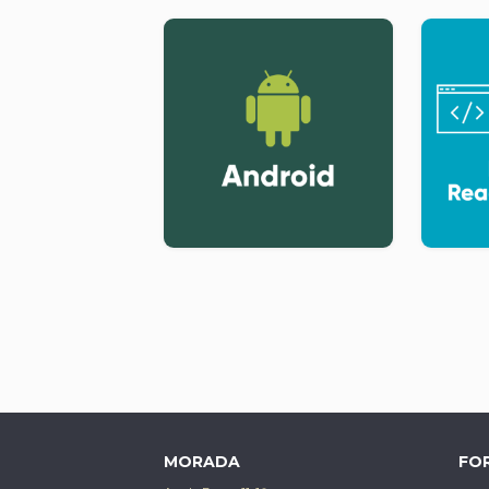
Software de edição WEB (HTM
Ambiente gráfico e funcional
Composição de uma página
Introdução de Texto
Formatação de texto
Conceito de ligação
Tipos de ligações (http; ftp; mai
Introdução de imagens
Formatação de Imagens
Listas ordenadas e não orde
Tabelas
Formulários e acessibilidade
Frames e IFrames
MORADA
FO
Conceitos de usabilidade na